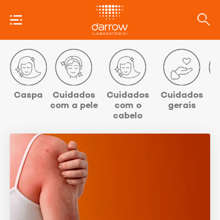
Categorias
Caspa
Cuidados
Cuidados
Cuidados
D
com a pele
com o
gerais
cabelo