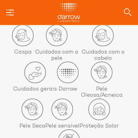
Categorias
Caspa
Cuidados com a
Cuidados com o
pele
cabelo
Cuidados gerais
Darrow
Pele
Oleosa/Acneica
Pele Seca
Pele sensível
Proteção Solar