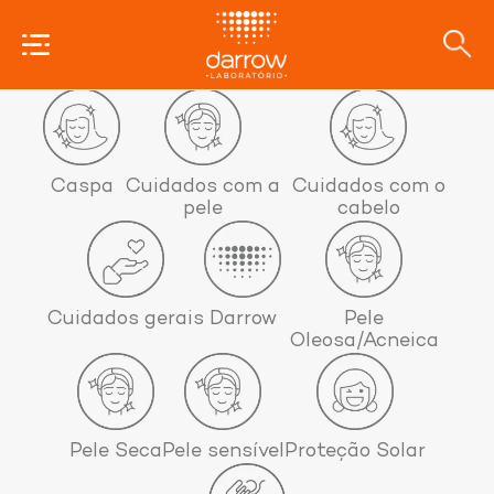
Categorias
Caspa
Cuidados com a
Cuidados com o
pele
cabelo
Cuidados gerais
Darrow
Pele
Oleosa/Acneica
Pele Seca
Pele sensível
Proteção Solar