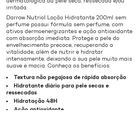
dermatológica da pele seca, ressecada e/ou
irritada.
Darrow Nutriol Loção Hidratante 200ml sem
perfume possui fórmula sem perfume, com
ativos dermoenergizantes e ação antioxidante
com absorção imediata. Protege a pele do
envelhecimento precoce, recuperando a
vitalidade, além de nutrir e hidratar
intensamente, deixando a sua pele muito mais
suave e macia. Conheça os benefícios:
Textura não pegajosa de rápida absorção
Hidratante diário para pele secas e
ressecadas
Hidratação 48H
Ação antioxidante
Também disponível na versão 400ml sem
perfume e 200ml com perfume.