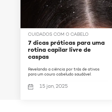
Para ap
semana
fria, 
apenas
dos de
CUIDADOS COM O CABELO
hidrat
no com
7 dicas práticas para uma
rotina capilar livre de
Shampo
caspas
Darrow
antica
Revelando a ciência por trás de ativos
para um couro cabeludo saudável.
pelos a
proporc
15 jan, 2025
diminu
placas.
dos fi
possui 