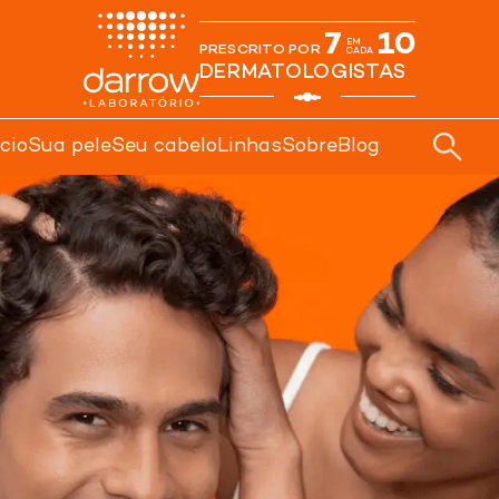
7
10
Início
Sua
EM
PRESCRITO POR
CADA
DERMATOLOGISTAS
ício
Sua pele
Seu cabelo
Linhas
Sobre
Blog