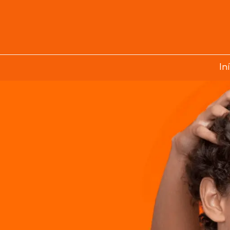
7
10
EM
PRESCRITO POR
CADA
DERMATOLOGISTAS
In