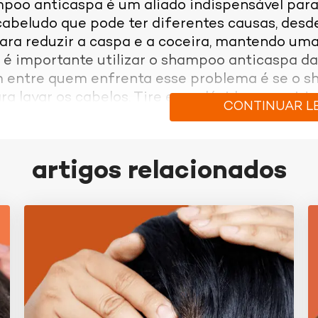
poo anticaspa é um aliado indispensável par
cabeludo que pode ter diferentes causas, desd
Para reduzir a caspa e a coceira, mantendo uma
, é importante utilizar o shampoo anticaspa d
entre quem enfrenta esse problema é se o sh
ra lavar os cabelos. Tire essa dúvida a seguir!
CONTINUAR L
ncia ideal do uso do shampoo anticaspa de
ter a caspa
artigos relacionados
os cabelos com frequência regular é muito imp
 o couro cabeludo limpo e livre de oleosidade 
anto, a frequência ideal do uso do shampoo an
ento e/ou da intensidade da caspa. No início, 
todos os dias até a situação se estabilizar o
lados, a frequência de lavagens com o shampo
sar o shampoo anticaspa corretamente na 