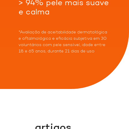
> 94% pele mais suave
e calma
*Avaliação de aceitabilidade dermatológica
Acessar
Acessar
Acessar
e oftalmológica e eficácia subjetiva em 30
Loja
Loja
Loja
voluntários com pele sensível, idade entre
18 e 65 anos, durante 21 dias de uso
Indisponível
Acessar
Acessar
Loja
Loja
Indisponível
Acessar
Acessar
Loja
Loja
artigos