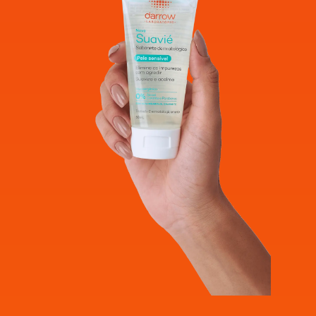
(benzoato de sódio), SODIUM CHLORIDE (cloreto
de sódio), SODIUM CITRATE (citrato de sódio),
SODIUM PCA (pidolato de sódio), TOCOPHEROL
(tocoferol).