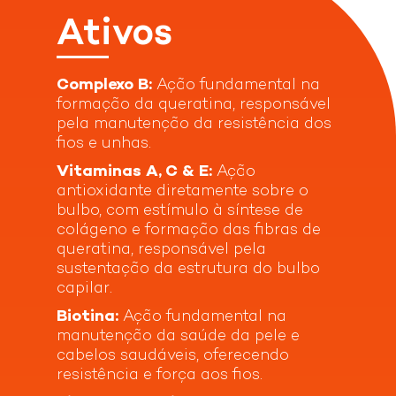
VER OPÇÕES DE COMPRA
Ativos
informações técnicas
Complexo B:
Ação fundamental na
formação da queratina, responsável
pela manutenção da resistência dos
fios e unhas.
Detalhes do Produto
Vitaminas A, C & E:
Ação
antioxidante diretamente sobre o
A linha Doctar Force é o tratamento Darrow para
Modo de uso
bulbo, com estímulo à síntese de
cabelos enfraquecidos e com queda. Para uma
maior eficácia, conheça a linha completa: Doctar
colágeno e formação das fibras de
Force Shampoo e Doctar Forcecaps Suplemento
queratina, responsável pela
Ingerir um comprimido ao dia, em complemento a
Ingredientes
Oral.
sustentação da estrutura do bulbo
uma alimentação equilibrada e um estilo de vida
Indicação de uso:
Couro cabeludo com cabelos
capilar.
saudável. Programa recomendado: 3 meses. Uso
enfraquecidos e/ou com queda capilar OU cabelos
adulto. Não contém glúten.
Óxido de magnésio, ácido ascórbico,
enfraquecidos e/ou queda capilar.
Biotina:
Ação fundamental na
betacaroteno, bisglicinato ferroso, acetato de
Estudos clínicos comprovam:
manutenção da saúde da pele e
DL-alfatocoferila, nicotinamida, bisglicinato de
Reduz em 64% a quebra dos fios
cabelos saudáveis, oferecendo
zinco, D-pantotenato de cálcio, cianocobalamina,
Reduz em 23% a queda capilar
resistência e força aos fios.
cloridrato de piridoxina, tiamina mononitrato, D-
Benefícios:
biotina, riboflavina, ácido N-pteroil-L-glutâmico,
Vegano
Não testado em