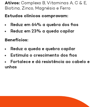
Ativos:
Complexo B, Vitaminas A, C & E,
Biotina, Zinco, Magnésio e Ferro
Estudos clínicos comprovam:
Reduz em 64% a quebra dos fios
Reduz em 23% a queda capilar
Benefícios:
Reduz a queda e quebra capilar
Estimula o crescimento dos fios
Fortalece e dá resistência ao cabelo e
unhas
A linha Doctar Force é o tratamento Darrow
para cabelos enfraquecidos e com queda. Para
uma maior eficácia, conheça a linha completa:
Doctar Force Shampoo e Doctar Forcecaps
Suplemento Oral.