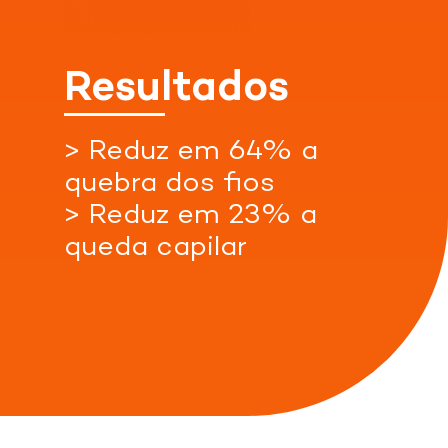
Resultados
Confira nossas lojas parceiras
> Reduz em 64% a
quebra dos fios
> Reduz em 23% a
Acessar
Indisponível
Acessar
queda capilar
Loja
Loja
Indisponível
Indisponível
Indisponível