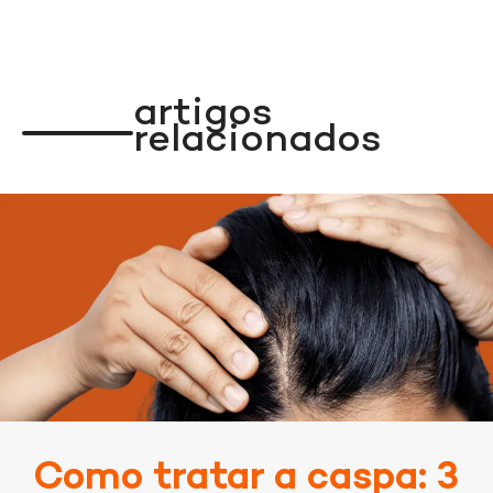
Indisponível
Indisponível
Acessar
Loja
artigos
relacionados
Acessar
Loja
Como tratar a caspa: 3