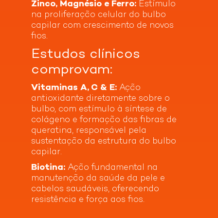
Reduz a queda e quebra capilar
Zinco, Magnésio e Ferro:
Estímulo
animais
estabilizante croscarmelose sódica,
Estimula o crescimento dos fios
na proliferação celular do bulbo
antiumectantes dióxido de silício e estearato de
Fortalece e dá resistência ao cabelo e unhas
capilar com crescimento de novos
magnésio vegetal, agente de massa celulose
microcristalina, glaceantes
fios.
hidroxipropilmetilcelulose, etilcelulose e
Estudos clínicos
polietilenoglicol, corante dióxido de titânio.
comprovam:
Vitaminas A, C & E:
Ação
antioxidante diretamente sobre o
bulbo, com estímulo à síntese de
colágeno e formação das fibras de
queratina, responsável pela
sustentação da estrutura do bulbo
capilar.
Biotina:
Ação fundamental na
manutenção da saúde da pele e
cabelos saudáveis, oferecendo
resistência e força aos fios.