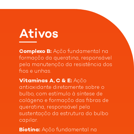
Doctar Force Shampoo e Doctar Forcecaps
Suplemento Oral.
VER OPÇÕES DE COMPRA
Ativos
informações técnicas
Complexo B:
Ação fundamental na
formação da queratina, responsável
pela manutenção da resistência dos
fios e unhas.
Detalhes do Produto
Vitaminas A, C & E:
Ação
antioxidante diretamente sobre o
A linha Doctar Force é o tratamento Darrow para
Modo de uso
bulbo, com estímulo à síntese de
cabelos enfraquecidos e com queda. Para uma
maior eficácia, conheça a linha completa: Doctar
colágeno e formação das fibras de
Force Shampoo e Doctar Forcecaps Suplemento
queratina, responsável pela
Ingerir um comprimido ao dia, em complemento a
Ingredientes
Oral.
sustentação da estrutura do bulbo
uma alimentação equilibrada e um estilo de vida
Indicação de uso:
Couro cabeludo com cabelos
capilar.
saudável. Programa recomendado: 3 meses. Uso
enfraquecidos e/ou com queda capilar OU cabelos
adulto. Não contém glúten.
Óxido de magnésio, ácido ascórbico,
enfraquecidos e/ou queda capilar.
Biotina:
Ação fundamental na
betacaroteno, bisglicinato ferroso, acetato de