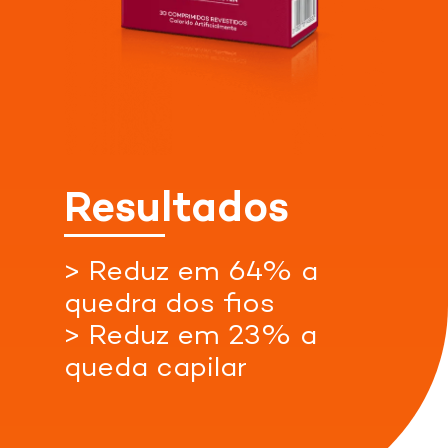
Confira nossas lojas parceiras
Resultados
> Reduz em 64% a
Indisponível
Indisponível
Acessar
Loja
quedra dos fios
> Reduz em 23% a
queda capilar
Indisponível
Indisponível
Indisponível