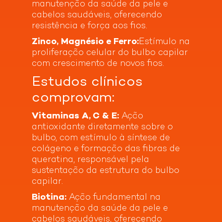
Estudos clínicos comprovam:
manutenção da saúde da pele e
DL-alfatocoferila, nicotinamida, bisglicinato de
Reduz em 64% a quebra dos fios
cabelos saudáveis, oferecendo
zinco, D-pantotenato de cálcio, cianocobalamina,
Reduz em 23% a queda capilar
resistência e força aos fios.
cloridrato de piridoxina, tiamina mononitrato, D-
Benefícios:
biotina, riboflavina, ácido N-pteroil-L-glutâmico,
Vegano
Não testado em
Reduz a queda e quebra capilar
Zinco, Magnésio e Ferro:
Estímulo na
animais
estabilizante croscarmelose sódica,
Estimula o crescimento dos fios
proliferação celular do bulbo capilar
antiumectantes dióxido de silício e estearato de
Fortalece e dá resistência ao cabelo e unhas
com crescimento de novos fios.
magnésio vegetal, agente de massa celulose
microcristalina, glaceantes
Estudos clínicos
hidroxipropilmetilcelulose, etilcelulose e
polietilenoglicol, corante dióxido de titânio.
comprovam:
Vitaminas A, C & E:
Ação
antioxidante diretamente sobre o
bulbo, com estímulo à síntese de
colágeno e formação das fibras de
queratina, responsável pela
sustentação da estrutura do bulbo
capilar.
Biotina:
Ação fundamental na
manutenção da saúde da pele e
cabelos saudáveis, oferecendo