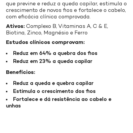
que previne e reduz a queda capilar, estimula o
crescimento de novos fios e fortalece o cabelo,
com eficácia clínica comprovada.
Ativos:
Complexo B, Vitaminas A, C & E,
Biotina, Zinco, Magnésio e Ferro
Estudos clínicos comprovam:
Reduz em 64% a quebra dos fios
Reduz em 23% a queda capilar
Benefícios:
Reduz a queda e quebra capilar
Estimula o crescimento dos fios
Fortalece e dá resistência ao cabelo e
unhas
A linha Doctar Force é o tratamento Darrow
para cabelos enfraquecidos e com queda. Para
uma maior eficácia, conheça a linha completa: