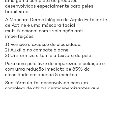
uma gama completa de produtos
desenvolvidos especialmente para peles
brasileiras.
A Máscara Dermatológica de Argila Esfoliante
de Actine é uma máscara facial
multifuncional com tripla ação anti-
imperfeições:
1) Remove o excesso de oleosidade.
2) Auxilia no combate à acne.
3) Uniformiza o tom e a textura da pele.
Para uma pele livre de impurezas e poluição e
com uma redução imediata de 85% da
oleosidade em apenas 5 minutos.
Sua fórmula foi desenvolvida com um
complexo de ativos dermoenergizantes que
agem diretamente nos poros, para uma pele
livre de oleosidade, imperfeições e mais
uniforme: