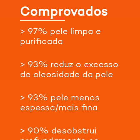
Comprovados
> 97% pele limpa e
purificada
> 93% reduz o excesso
de oleosidade da pele
Confira nossas lojas parceiras
> 93% pele menos
espessa/mais fina
Acessar
Indisponível
Acessar
Loja
Loja
> 90% desobstrui