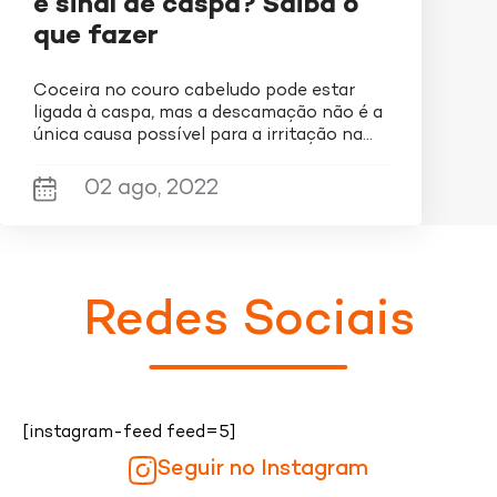
é sinal de caspa? Saiba o
fórmula inovadora e patenteada tem ação
que fazer
antifúngica, 0% sulfato e possui 87% de
ingredientes naturais. A linha de shampoo
Coceira no couro cabeludo pode estar
anticaspa Darrow atende a diferentes
ligada à caspa, mas a descamação não é a
necessidades relacionadas a caspa, contando
única causa possível para a irritação na
ainda com Doctar Sensi, indicado para quem
pele
tem couro cabeludo sensível e Doctar Salic,
02 ago, 2022
para tratar a caspa persistente.
Consulte sempre o seu dermatologista.
Redes Sociais
[instagram-feed feed=5]
Seguir no Instagram