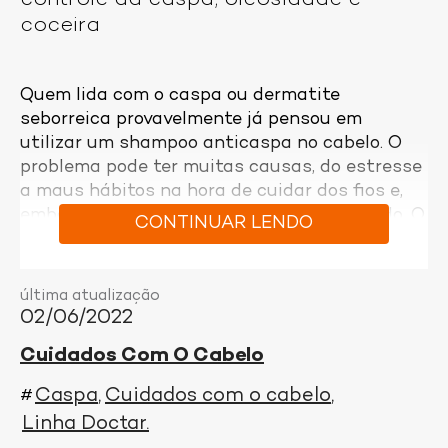
coceira
Quem lida com o caspa ou dermatite
seborreica provavelmente já pensou em
utilizar um shampoo anticaspa no cabelo. O
problema pode ter muitas causas, do estresse
a maus hábitos na hora de cuidar dos fios e,
embora não tenha cura, pode ser controlado. O
CONTINUAR LENDO
shampoo anticaspa é um dos principais
tratamentos para a descamação e a coceira
no couro cabeludo, mas você sabe utilizar esse
última atualização
produto corretamente?
02/06/2022
Para manter o couro cabeludo limpo, fresco e
Cuidados Com O Cabelo
protegido sem ressecar o comprimento dos
Caspa
Cuidados com o cabelo
#
fios é essencial seguir algumas
recomendações na hora de usar o shampoo
Linha Doctar
anticaspa no banho. Saiba a maneira correta