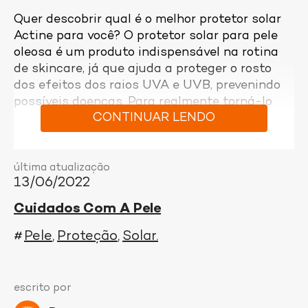
Quer descobrir qual é o melhor protetor solar
Actine para você? O protetor solar para pele
oleosa é um produto indispensável na rotina
de skincare, já que ajuda a proteger o rosto
dos efeitos dos raios UVA e UVB, prevenindo
possíveis doenças. Para realmente torná-lo
CONTINUAR LENDO
parte dos cuidados com a pele oleosa e com
acne, é preciso escolher um protetor solar
facial que combine com a sua rotina e estilo
de vida. A linha Actine, além de ser a mais
última atualização
13/06/2022
prescrita pelos dermatologistas, tem várias
opções de filtro solar para proteger a pele,
Cuidados Com A Pele
controlar a oleosidade, reduzir os poros e
prevenir a acne. Conheça as três linhas de
Pele
Proteção
Solar
#
protetor solar Actine e escolha o ideal para
você!
escrito por
Protetor solar para pele oleosa Actine Ultra